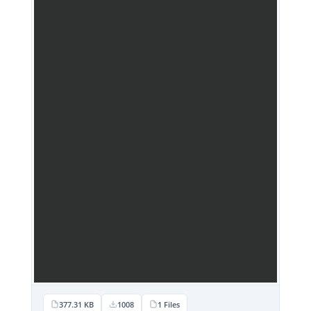
377.31 KB
1008
1 Files