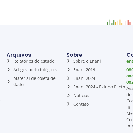
Arquivos
Sobre
C
Relatórios do estudo
Sobre o Enani
ena
Artigos metodológicos
Enani 2019
08
88
Material de coleta de
Enani 2024
00
dados
Enani 2024 - Estudo Piloto
Ass
de
Notícias
e
Co
Contato
)
In
Me
Co
Int