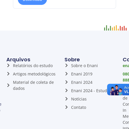
Arquivos
Sobre
C
Relatórios do estudo
Sobre o Enani
ena
Artigos metodológicos
Enani 2019
08
88
Material de coleta de
Enani 2024
00
dados
Enani 2024 - Estudo Piloto
Ass
de
Notícias
e
Co
Contato
)
In
Me
Co
Int