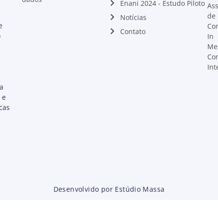
Enani 2024 - Estudo Piloto
Ass
de
Notícias
e
Co
Contato
)
In
Me
Co
Int
ta
 e
cas
Desenvolvido por Estúdio Massa