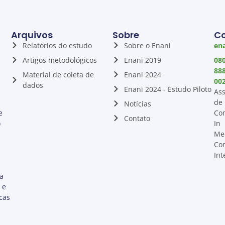
Arquivos
Sobre
C
Relatórios do estudo
Sobre o Enani
ena
Artigos metodológicos
Enani 2019
08
88
Material de coleta de
Enani 2024
00
dados
Enani 2024 - Estudo Piloto
Ass
de
Notícias
e
Co
Contato
)
In
Me
Co
Int
ta
 e
cas