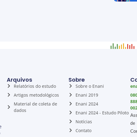
Arquivos
Sobre
C
Relatórios do estudo
Sobre o Enani
ena
Artigos metodológicos
Enani 2019
08
88
Material de coleta de
Enani 2024
00
dados
Enani 2024 - Estudo Piloto
Ass
Notícias
de
e
Contato
Co
)