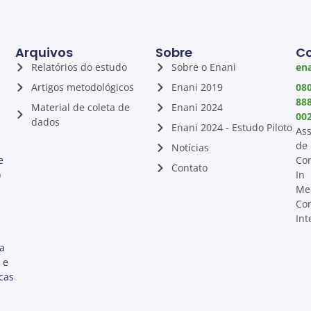
Arquivos
Sobre
C
Relatórios do estudo
Sobre o Enani
ena
Artigos metodológicos
Enani 2019
08
88
Material de coleta de
Enani 2024
00
dados
Enani 2024 - Estudo Piloto
Ass
de
Notícias
e
Co
Contato
)
In
Me
Co
Int
ta
 e
cas