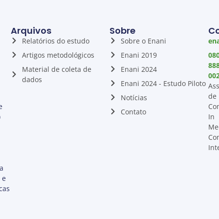
Arquivos
Sobre
C
Relatórios do estudo
Sobre o Enani
ena
Artigos metodológicos
Enani 2019
08
88
Material de coleta de
Enani 2024
00
dados
Enani 2024 - Estudo Piloto
Ass
de
Notícias
e
Co
Contato
)
In
Me
Co
Int
ta
 e
cas