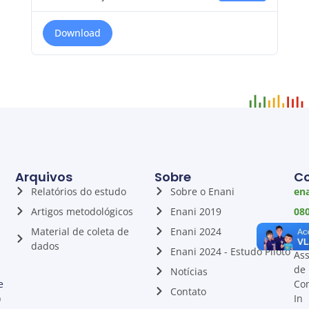
Download
Arquivos
Sobre
C
Relatórios do estudo
Sobre o Enani
ena
Artigos metodológicos
Enani 2019
08
88
Material de coleta de
Enani 2024
00
dados
Enani 2024 - Estudo Piloto
Ass
de
Notícias
e
Co
Contato
)
In