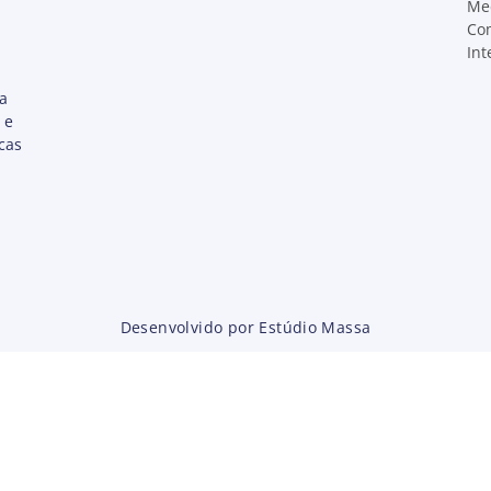
Me
Co
Int
ta
 e
cas
Desenvolvido por Estúdio Massa