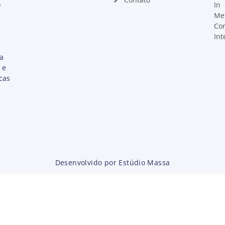
)
In
Me
Co
Int
ta
 e
cas
Desenvolvido por Estúdio Massa