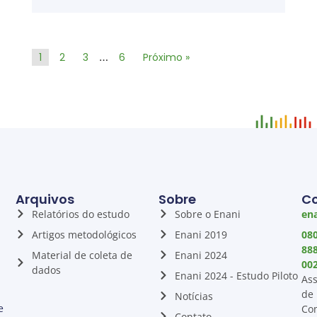
…
1
2
3
6
Próximo »
Arquivos
Sobre
C
Relatórios do estudo
Sobre o Enani
ena
Artigos metodológicos
Enani 2019
08
88
Material de coleta de
Enani 2024
00
dados
Enani 2024 - Estudo Piloto
Ass
de
Notícias
e
Co
Contato